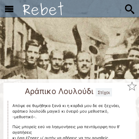
x
Αράπικο Λουλούδι
Στίχοι
Απόψε σε θυμήθηκα ξανά κι η καρδιά μου δε σε ξεχνάει,
αράπικο λουλούδι μαγικό κι όνειρό μου μεθυστικό,
-μεθυστικό-.
Πώς μπορείς εσύ να λησμονήσεις μια πεντάμορφη που θ’
αγαπήσεις
κι όσα έζησες μ’ αυτήν να σβήσεις να την αρνηθείς.