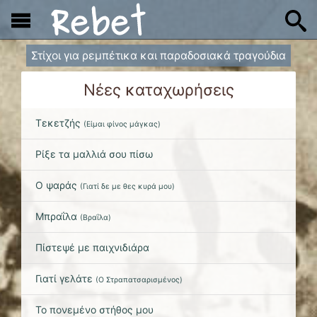
x
Στίχοι για ρεμπέτικα και παραδοσιακά τραγούδια
Νέες καταχωρήσεις
Τεκετζής
(
Είμαι φίνος μάγκας
)
Ρίξε τα μαλλιά σου πίσω
Ο ψαράς
(
Γιατί δε με θες κυρά μου
)
Μπραΐλα
(
Βραΐλα
)
Πίστεψέ με παιχνιδιάρα
Γιατί γελάτε
(
Ο Στραπατσαρισμένος
)
Το πονεμένο στήθος μου