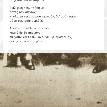
μαζί τους θα τα πάρουν
Εγώ ψιλή στην τσέπη μου
ποτές δεν αποτάζω
κι όλα τα ντέρτια μου περνούν, βρ’ αμάν αμάν,
μόνο σαν μαστουριάζω
Αφού στον άλλονε ντουνιά
λεφτά δε θα περνάνε
τα ’χουν και τα θυμιάζουνε, βρ’ αμάν αμάν,
δεν ξέρουν να τα φάνε