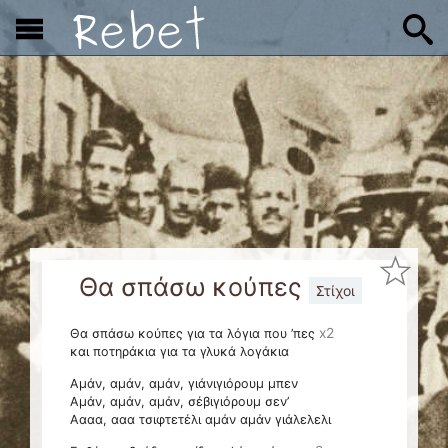
x
Θα σπάσω κούπες
Στίχοι
x2
Θα σπάσω κούπες για τα λόγια που ’πες
και ποτηράκια για τα γλυκά λογάκια
Αμάν, αμάν, αμάν, γιάνιγιόρουμ μπεν
Αμάν, αμάν, αμάν, σέβιγιόρουμ σεν’
Αααα, ααα τσιφτετέλι αμάν αμάν γιάλελελι