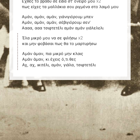
x2
Εχθές το βράδυ σε είδα στ’ όνειρό μου
πως είχες τα μαλλάκια σου ριγμένα στο λαιμό μου
Αμάν, αμάν, αμάν, γιάνιγιόρουμ μπεν
Αμάν, αμάν, αμάν, σέβιγιόρουμ σεν’
Αααα, ααα τσιφτετέλι αμάν αμάν γιάλελελι
x2
Έλα μικρό μου να σε φιλήσω
και μην φοβάσαι πως θα το μαρτυρήσω
Αμάν άμαν, πια μικρό μην κλαις
Αμάν άμαν, κι έχεις ό,τι θες
Αχ, αχ, ικιτέλι, αμάν, γιάλα, τσιφτετέλι