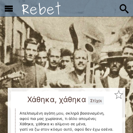
x
Χάθηκα, χάθηκα
Στίχοι
Απελπισμένη αγάπη μου, σκληρά βασανισμένη,
αφού πια μας χωρίσανε, τι άλλο απομένει;
Χάθηκα, χάθηκα κι αλίμονο σε μένα,
γιατί να ζω στον κόσμο αυτό, αφού δεν έχω εσένα.