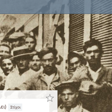
ει
)
Στίχοι